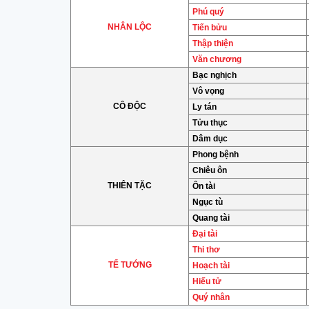
Phú quý
NHÂN LỘC
Tiến bửu
Thập thiện
Văn chương
Bạc nghịch
Vô vọng
CÔ ĐỘC
Ly tán
Tửu thục
Dâm dục
Phong bệnh
Chiêu ôn
THIÊN TẶC
Ôn tài
Ngục tù
Quang tài
Đại tài
Thi thơ
TỂ TƯỚNG
Hoạch tài
Hiếu tử
Quý nhân