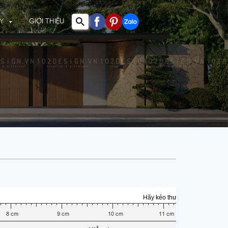
Y
GIỚI THIỆU
Hãy kéo thước