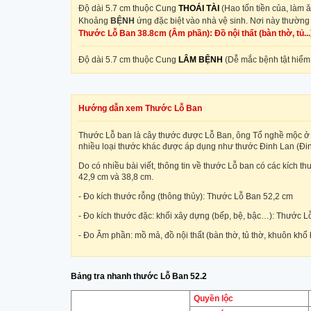
Độ dài 5.7 cm thuộc Cung
THOÁI TÀI
(Hao tốn tiền của, làm 
Khoảng
BỆNH
ứng đặc biệt vào nhà vệ sinh. Nơi này thường 
Thước Lỗ Ban 38.8cm (Âm phần): Đồ nội thất (bàn thờ, tủ...
Độ dài 5.7 cm thuộc Cung
LÂM BỆNH
(Dễ mắc bệnh tật hiể
Hướng dẫn xem Thước Lỗ Ban
Thước Lỗ ban là cây thước được Lỗ Ban, ông Tổ nghề mộc ở T
nhiều loại thước khác được áp dụng như thước Đinh Lan (Đi
Do có nhiều bài viết, thông tin về thước Lỗ ban có các kích th
42,9 cm và 38,8 cm.
- Đo kích thước rỗng (thông thủy): Thước Lỗ Ban 52,2 cm
- Đo kích thước đặc: khối xây dựng (bếp, bệ, bậc…): Thước 
- Đo Âm phần: mồ mả, đồ nội thất (bàn thờ, tủ thờ, khuôn khổ
Bảng tra nhanh thước Lỗ Ban 52.2
Quyền lộc