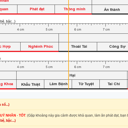
ệ, bậc...)
)
sổ...)
UÝ NHÂN
-
TỐT
: (Gặp khoảng này gia cảnh được khả quan, làm ăn phát đạt, bạn b
ệ, bậc...)