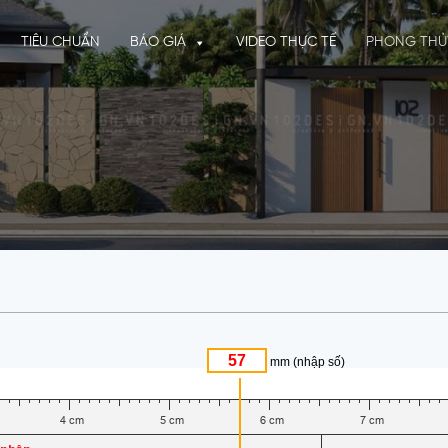
TIÊU CHUẨN
BÁO GIÁ
VIDEO THỰC TẾ
PHONG THỦ
mm (nhập số)