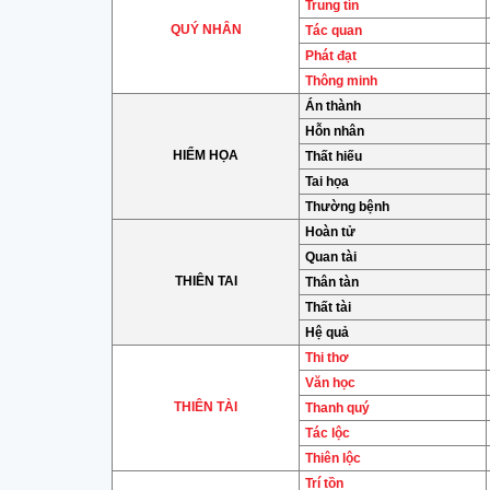
Trung tín
QUÝ NHÂN
Tác quan
Phát đạt
Thông minh
Án thành
Hỗn nhân
HIỂM HỌA
Thất hiếu
Tai họa
Thường bệnh
Hoàn tử
Quan tài
THIÊN TAI
Thân tàn
Thất tài
Hệ quả
Thi thơ
Văn học
THIÊN TÀI
Thanh quý
Tác lộc
Thiên lộc
Trí tồn