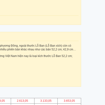
ổ phương Đông, ngoài thước Lỗ Ban (Lỗ Ban xích) còn có
 nhiều phiên bản khác nhau như các bản 52,2 cm; 42,9 cm…
rường Việt Nam hiện nay là loại kích thước Lỗ Ban 52,2 cm;
3,05
2.613,05
3.133,05
3.653,05