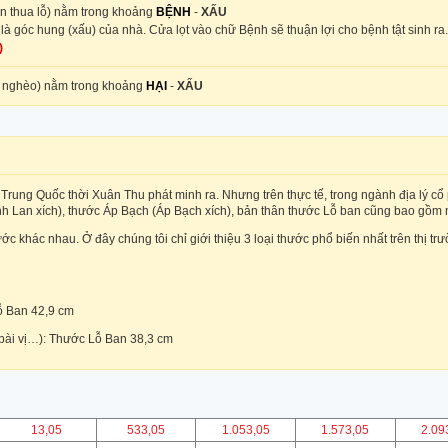
ăn thua lỗ) nằm trong khoảng
BỆNH
-
XẤU
là góc hung (xấu) của nhà. Cửa lọt vào chữ Bệnh sẽ thuận lợi cho bệnh tật sinh ra.
)
m nghèo) nằm trong khoảng
HẠI
-
XẤU
rung Quốc thời Xuân Thu phát minh ra. Nhưng trên thực tế, trong ngành địa lý c
nh Lan xích), thước Áp Bạch (Áp Bạch xích), bản thân thước Lỗ ban cũng bao gồm
ước khác nhau. Ở đây chúng tôi chỉ giới thiệu 3 loại thước phổ biến nhất trên thị t
Lỗ Ban 42,9 cm
 bài vị…): Thước Lỗ Ban 38,3 cm
13,05
533,05
1.053,05
1.573,05
2.09