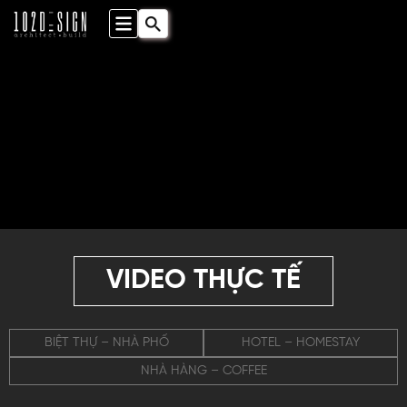
VIDEO THỰC TẾ
BIỆT THỰ – NHÀ PHỐ
HOTEL – HOMESTAY
NHÀ HÀNG – COFFEE