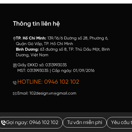
Thông tin liên hệ
TP. Hồ Chí Minh:
139/16/6 Đường số 28, Phường 6,
Quận Gò Vấp, TP. Hồ Chí Minh
Bình Dương:
63 đường số 8, TP. Thủ Dầu Một, Bình
Dương, Việt Nam
Giấy ĐKKD số: 0313993035
MST: 0313993035 | Cấp ngày: 01/09/2016
HOTLINE: 0946 102 102
Email: 102design.vn@gmail.com
Gọi ngay: 0946 102 102
Tư vấn miễn phí
Yêu cầu 