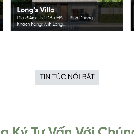
Long’s Villa
Địa điểm: Thủ Dầu Một – Bình Dương
Khách hàng: Anh Long
Phong cách: Tropical
Diện tích: 130m2
TIN TỨC NỔI BẬT
g Ký Tư Vấn Với Chúng