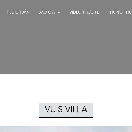
TIÊU CHUẨN
BÁO GIÁ
VIDEO THỰC TẾ
PHONG THỦ
VU’S VILLA