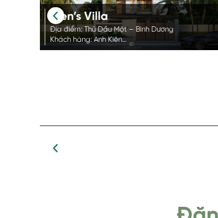
Kien’s Villa
Địa điểm: Thủ Dầu Một – Bình Dương
Khách hàng: Anh Kiên
Phong cách: Tropical
Diện tích: 150m2
Đăn