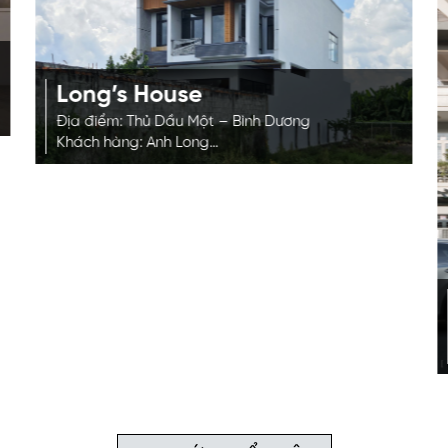
Long’s House
Địa điểm: Thủ Dầu Một – Bình Dương
Khách hàng: Anh Long
Phong cách: Tropical
Diện tích: 130m2