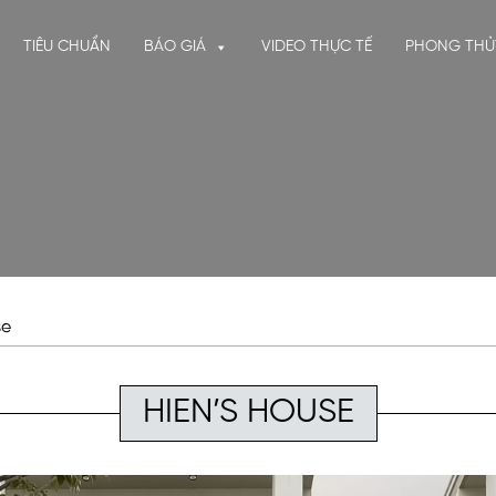
TIÊU CHUẨN
BÁO GIÁ
VIDEO THỰC TẾ
PHONG THỦ
se
HIEN’S HOUSE