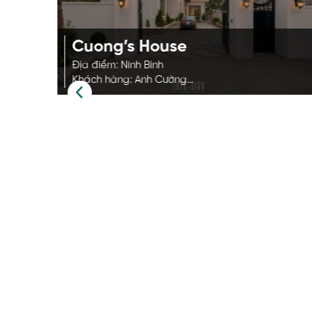
Cuong’s House
Địa điểm: Ninh Bình
Khách hàng: Anh Cường
Phong cách: Địa Trung Hải
Diện tích: 280m2