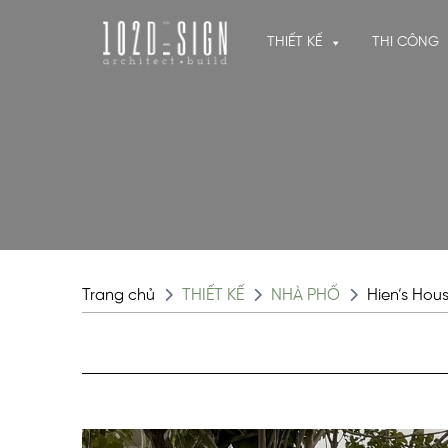
THIẾT KẾ
THI CÔNG
Trang chủ
THIẾT KẾ
NHÀ PHỐ
Hien’s Hou