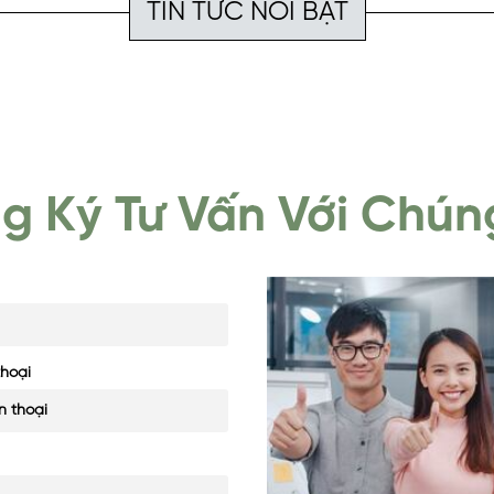
TIN TỨC NỔI BẬT
g Ký Tư Vấn Với Chúng
thoại